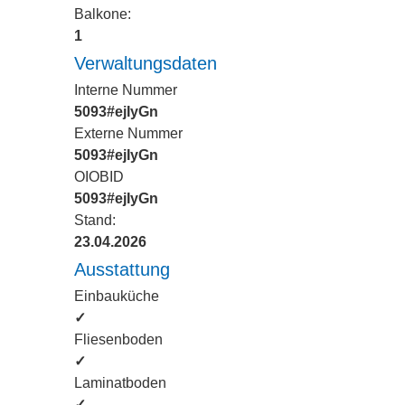
Balkone:
1
Verwaltungsdaten
Interne Nummer
5093#ejIyGn
Externe Nummer
5093#ejIyGn
OIOBID
5093#ejIyGn
Stand:
23.04.2026
Ausstattung
Einbauküche
✓
Fliesenboden
✓
Laminatboden
✓