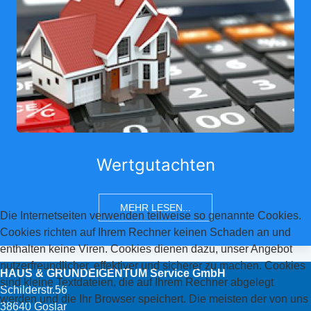
Wertgutachten
MEHR LESEN...
Die Internetseiten verwenden teilweise so genannte Cookies.
Cookies richten auf Ihrem Rechner keinen Schaden an und
enthalten keine Viren. Cookies dienen dazu, unser Angebot
nutzerfreundlicher, effektiver und sicherer zu machen. Cookies
HAUS & GRUNDEIGENTUM Service GmbH
sind kleine Textdateien, die auf Ihrem Rechner abgelegt
Schilderstr.56
werden und die Ihr Browser speichert. Die meisten der von uns
38640 Goslar