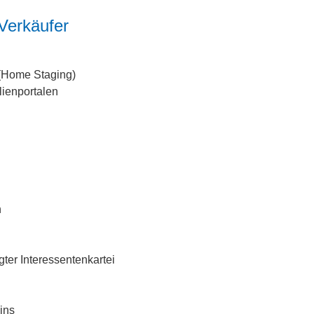
Verkäufer
 (Home Staging)
lienportalen
n
ter Interessentenkartei
ins