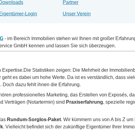
Downloads
Partner
Eigentümer-Login
Unser Verein
G
- im Bereich Immobilien stehen wir Ihnen mit großer Erfahrung
ice GmbH kennen und lassen Sie sich überzeugen.
 Expertise.Die Statistiken zeigen: Die Mehrheit der Immobilienb
geht es dabei um hohe Werte. Da ist es verständlich, dass viele
 Doch dazu fehlt ihnen die Erfahrung.
hören professionelles Marketing, das Erstellen von Exposés, d
d Verträgen (Notartermin) sind
Praxiserfahrung
, spezielle re
das
Rundum-Sorglos-Paket
. Wir kümmern uns von A bis Z um 
rk
. Vielleicht befindet sich der zukünftige Eigentümer Ihrer Immob