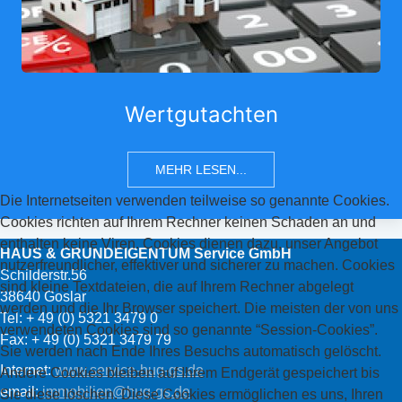
Wertgutachten
MEHR LESEN...
Die Internetseiten verwenden teilweise so genannte Cookies.
Cookies richten auf Ihrem Rechner keinen Schaden an und
enthalten keine Viren. Cookies dienen dazu, unser Angebot
HAUS & GRUNDEIGENTUM Service GmbH
nutzerfreundlicher, effektiver und sicherer zu machen. Cookies
Schilderstr.56
sind kleine Textdateien, die auf Ihrem Rechner abgelegt
38640 Goslar
werden und die Ihr Browser speichert. Die meisten der von uns
Tel: + 49 (0) 5321 3479 0
verwendeten Cookies sind so genannte “Session-Cookies”.
Fax: + 49 (0) 5321 3479 79
Sie werden nach Ende Ihres Besuchs automatisch gelöscht.
Internet:
www.service-hug-gs.de
Andere Cookies bleiben auf Ihrem Endgerät gespeichert bis
email:
immobilien
@hug-gs.de
Sie diese löschen. Diese Cookies ermöglichen es uns, Ihren